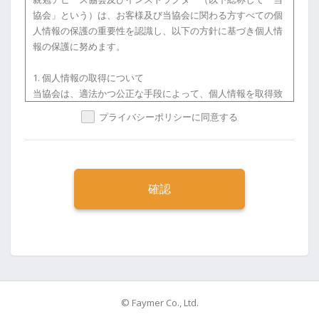
本講座で使用されるテキスト等の著作物を複製（コピー等）
協会」という）は、お客様及び当協会に関わる方すべての個
し、または自らで制作する著作物に引用することを禁じま
人情報の保護の重要性を認識し、以下の方針に基づき個人情
す。
報の保護に努めます。
1. 個人情報の取得について
【秘密保持】
当協会は、適法かつ公正な手段によって、個人情報を取得致
（1）受講者は、本講座を受講するにあたり、協会インスト
します。
プライバシーポリシーに同意する
ラクターによって開示された協会固有の技術上、営業上その
他事業の情報並びに他の受講者より開示されたそのプライバ
2. 個人情報の利用について
シーに関わる情報を秘密として扱うものとし、これらの情報
当協会は、個人情報を、取得の際に示した利用目的の範囲内
を使用し、又は第三者に開示することを禁じます。
で、業務の遂行上必要な限りにおいて、利用します。
例）個人が特定できてしまうようなプライバシーにかかわる
当協会は、個人情報を第三者との間で共同利用し、又は、個
情報を他言する、ブログ等SNSで発信しないよう、細心の注
人情報の取扱いを第三者に委託する場合には、当該第三者に
意を払ってください。
つき厳正な調査を行ったうえ、秘密を保持させるために、適
正な監督を行います。
（2）お申し込み後に案内されるテキスト等の講座情報を別
のアドレスに転送する事はお控えください。万が一、誤って
3. 個人情報の第三者提供について
別のアドレスに転送された際は、お手数ですが協会インスト
当協会は、法令に定める場合を除き、個人情報を、事前に本
ラクターでご連絡いただきますようお願い申し上げます。
人の同意を得ることなく、第三者に提供しません。
© Faymer Co., Ltd.