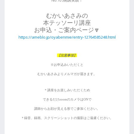
No.1の開講実績！
むかいあさみの
本テッソーリ講座
お申込・ご案内ページ🔽
https://ameblo.jp/oyabenmie/entry-12764585248.html
【注意事項】
※お申込みいただくと
むかいあさみ
よりメルマガが届きます。
＊
講座をお楽しみいただくため
できるだけzoomのカメラはONで
講師からお顔が見える形でご参加ください。
＊
録音、録画、スクリーンショットの撮影はご遠慮ください。