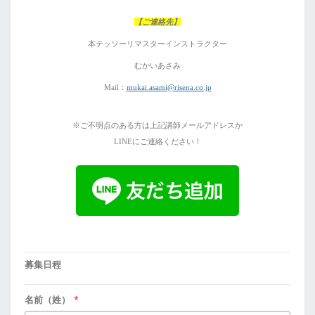
【ご連絡先】
本テッソーリマスターインストラクター
むかいあさみ
Mail：
mukai.asami@risena.co.jp
※ご不明点のある方は
上記
講師メールアドレスか
LINEにご連絡ください！
募集日程
名前（姓）
*