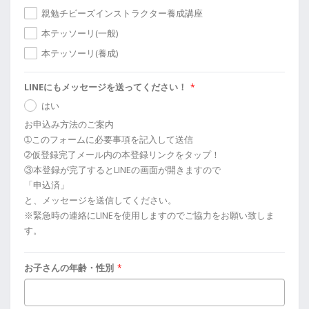
親勉チビーズインストラクター養成講座
本テッソーリ(一般)
本テッソーリ(養成)
LINEにもメッセージを送ってください！
*
はい
お申込み方法のご案内
➀このフォームに必要事項を記入して送信
➁仮登録完了メール内の本登録リンクをタップ！
③本登録が完了するとLINEの画面が開きますので
「申込済」
と、メッセージを送信してください。
※緊急時の連絡にLINEを使用しますのでご協力をお願い致しま
す。
お子さんの年齢・性別
*