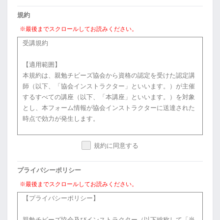
規約
※最後までスクロールしてお読みください。
受講規約
【適用範囲】
本規約は、親勉チビーズ協会から資格の認定を受けた認定講
師（以下、「協会インストラクター」といいます。）が主催
するすべての講座（以下、「本講座」といいます。）を対象
とし、本フォーム情報が協会インストラクターに送達された
時点で効力が発生します。
規約に同意する
【受講料のお支払い】
受講者は、申し込み書等に記載された受講料を、協会インス
プライバシーポリシー
トラクター所定の方法により所定の期日までに、協会インス
トラクターに対して支払うものとします。
※最後までスクロールしてお読みください。
【プライバシーポリシー】
【著作物】
親勉チビーズ協会及びインストラクター（以下総称して「当