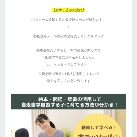
【お申し込みの流れ】
①フォーム登録すると
仮登録メールが届きます！
↓
②仮登録メール内の
本登録完了リンクをタップ
↓
③本登録完了すると
LINEの画面が開くので
「図鑑ママ会にお申込みしました」
と、メッセージして下さい！
※緊急時の連絡に
LINEを使用しますので
ご協力を宜しくお願い致します！