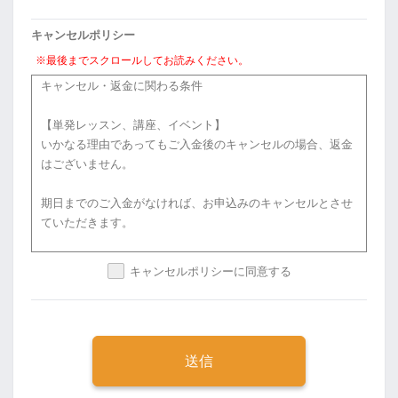
例）個人が特定できてしまうようなプライバシーにかかわる
2. 個人情報の利用について
情報を他言する、ブログ等SNSで発信しないよう、細心の注
キャンセルポリシー
当スクールは、個人情報を、取得の際に示した利用目的の範
意を払ってください。
囲内で、業務の遂行上必要な限りにおいて、利用します。
※最後までスクロールしてお読みください。
当スクールは、個人情報を第三者との間で共同利用し、又
キャンセル・返金に関わる条件
（2）お申し込み後に案内されるテキスト等の講座情報を別
は、個人情報の取扱いを第三者に委託する場合には、当該第
のアドレスに転送する事はお控えください。万が一、誤って
三者につき厳正な調査を行ったうえ、秘密を保持させるため
【単発レッスン、講座、イベント】
別のアドレスに転送された際は、お手数ですが講師までご連
に、適正な監督を行います。
いかなる理由であってもご入金後のキャンセルの場合、返金
絡いただきますようお願い申し上げます。
はございません。
3. 個人情報の第三者提供について
当スクールは、法令に定める場合を除き、個人情報を、事前
期日までのご入金がなければ、お申込みのキャンセルとさせ
【遵守事項】
に本人の同意を得ることなく、第三者に提供しません。
ていただきます。
受講者は、本講座を受講するにあたり、次に掲げる事項を遵
守しなければなりません。
4. 個人情報の管理について
キャンセルポリシーに同意する
当スクールは、個人情報の正確性を保ち、これを安全に管理
【継続レッスン、講座】
（１）講師の指示に従うこと及び他の受講者の迷惑になるよ
致します。
事前にご連絡をいただければ、日時変更で対応させていただ
うな行為、言動等をしないこと
当スクールは、個人情報の紛失、破壊、改ざん及び漏洩等を
きます。
防止するため、不正アクセス、コンピュータウイルス等に対
（２）本講座の受講において知り得た内容につき、その完全
する適正な情報セキュリティ対策を講じます。
性、有用性、正確性、将来の結果等について、講師に一切の
当スクールは、個人情報を持ち出し、外部へ送信する等によ
責任を求めないこと
り漏洩させません。