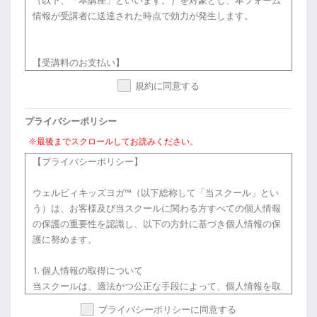
（以下、「本講座」といいます。）を対象とし、本フォーム
情報が受講者に送達された時点で効力が発生します。
【受講料のお支払い】
受講者は、申し込み書等に記載された受講料を、所定の方法
規約に同意する
により所定の期日までに支払うものとします。
プライバシーポリシー
【著作物】
※最後までスクロールしてお読みください。
本講座で使用されるテキスト等の著作物を複製（コピー等）
【プライバシーポリシー】
し、または自らで制作する著作物に引用することを禁じま
す。
ウェルビィキッズヨガ™（以下総称して「当スクール」とい
う）は、お客様及び当スクールに関わる方すべての個人情報
の保護の重要性を認識し、以下の方針に基づき個人情報の保
【秘密保持】
護に努めます。
（1）受講者は、本講座を受講するにあたり、講師よって開
示された固有の技術上、営業上その他事業の情報並びに他の
1. 個人情報の取得について
受講者より開示されたそのプライバシーに関わる情報を秘密
当スクールは、適法かつ公正な手段によって、個人情報を取
として扱うものとし、これらの情報を使用し、又は第三者に
得致します。
プライバシーポリシーに同意する
開示することを禁じます。