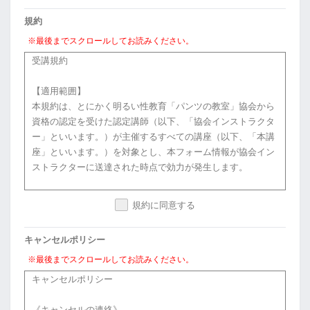
規約
※最後までスクロールしてお読みください。
受講規約
【適用範囲】
本規約は、とにかく明るい性教育「パンツの教室」協会から
資格の認定を受けた認定講師（以下、「協会インストラクタ
ー」といいます。）が主催するすべての講座（以下、「本講
座」といいます。）を対象とし、本フォーム情報が協会イン
ストラクターに送達された時点で効力が発生します。
規約に同意する
【受講料のお支払い】
受講者は、申し込み書等に記載された受講料を、協会インス
キャンセルポリシー
トラクター所定の方法により所定の期日までに、協会インス
トラクターに対して支払うものとします。
※最後までスクロールしてお読みください。
キャンセルポリシー
【著作物】
《キャンセルの連絡》