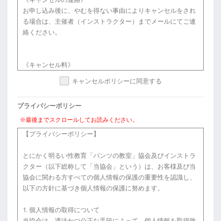
本講座で使用されるテキスト等の著作物を複製（コピー等）
お申し込み後に、やむを得ない事由によりキャンセルをされ
し、または自らで制作する著作物に引用することを禁じま
る場合は、主催者（インストラクター）までメールにてご連
す。
絡ください。
【秘密保持】
《キャンセル料》
（1）受講者は、本講座を受講するにあたり、協会インスト
いかなる理由があった場合にも、以下のキャンセル規定が適
キャンセルポリシーに同意する
ラクターによって開示された協会固有の技術上、営業上その
用されます。
他事業の情報並びに他の受講者より開示されたそのプライバ
返金の際は返金の際は定めたキャンセル料、振込手数料（ペ
シーに関わる情報や個人情報（生存する個人に関する情報で
プライバシーポリシー
イパルの場合は決済手数料*1）を除いた金額での返金とさせ
あって、当該情報に含まれる氏名、生年月日その他の記述等
ていただきます。
※最後までスクロールしてお読みください。
により特定の個人を識別することができるもの（他の情報と
なお、複数日のセミナーは、開催初日をもって「開催日」と
【プライバシーポリシー】
容易に照合することができ、それにより特定の個人を識別す
させていただきます。
ることができることとなるものを含みます。））を秘密とし
とにかく明るい性教育「パンツの教室」協会及びインストラ
て扱うものとし、これらの情報を使用し、又は第三者に開示
・講座開催10日前まで・・・振込手数料、ペイパルの場合は
クター（以下総称して「当協会」という）は、お客様及び当
することを禁じます。
決済手数料を差し引き全額
協会に関わる方すべての個人情報の保護の重要性を認識し、
例）体験会で一緒だった人のお子さんはこんな性的なトラブ
・講座開催3〜10日前・・・講座代金の10％
以下の方針に基づき個人情報の保護に努めます。
ルがあったらしい、等個人が特定できてしまうようなプライ
・講座開催２日前・・・50％
バシーにかかわる情報を他言する、ブログ等SNSで発信しな
・講座前、当日・・・100％
1. 個人情報の取得について
いようにしてください。
当協会は、適法かつ公正な手段によって、個人情報を取得致