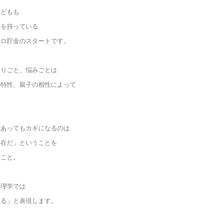
子どもも
箱を持っている
コロ貯金のスタートです。
困りごと、悩みごとは
の特性、親子の相性によって
。
であってもカギになるのは
存在だ」ということを
くこと。
心理学では
める」と表現します。