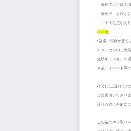
・講座で出た個人
・講座中、お顔と
・ご不明な点があ
※注意
•急遽ご都合が悪く
キャンセルのご連
無断キャンセルの
今後、イベント等
•15分以上遅れて
ご遠慮頂いており
遅れる際は事前に
この後のやり取り