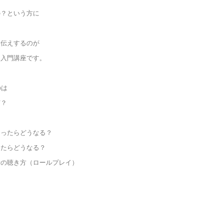
の？という方に
お伝えするのが
ド入門講座です。
のは
何？
まったらどうなる？
ったらどうなる？
話の聴き方（ロールプレイ）
ク