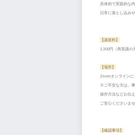
具体的で実践的な
日常に落とし込み
【講座料】
3,300円（再受講の方
【場所】
Zoomオンラインに
※ご不安な方は、
操作方法などお伝
ご安心くださいま
【確認事項】