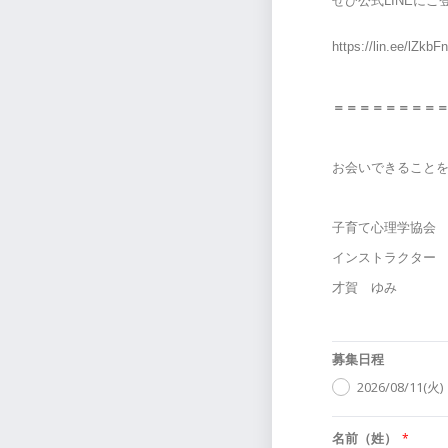
ぜひ公式LINEに
https://lin.ee/lZkb
＝＝＝＝＝＝＝＝
お会いできること
子育て心理学協会
インストラクター
才賀 ゆみ
募集日程
2026/08/11(火)
名前（姓）
*