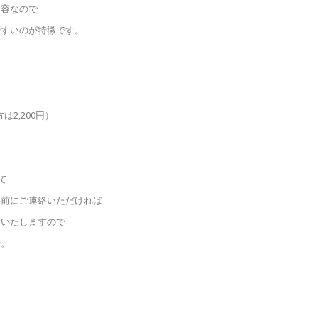
内容なので
やすいのが特徴です。
は2,200円）
て
事前にご連絡いただければ
えいたしますので
せ。