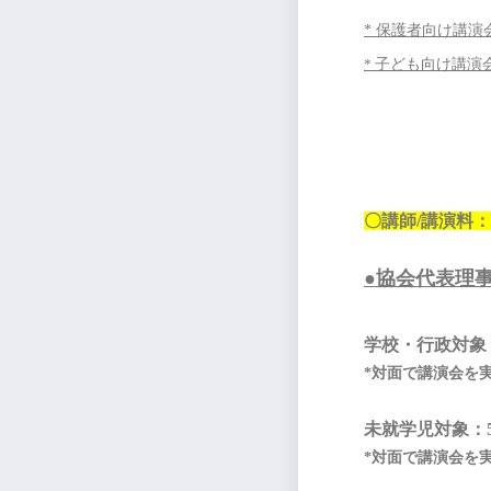
* 保護者向け講
*
子ども向け講演
〇講師/講演料：
●協会代表理
学校・行政対象：
*対面で講演会を
未就学児対象：5
*対面で講演会を