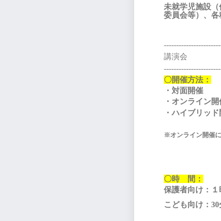
未就学児施設（
委員会等）、各
-----------------------
講演会
-----------------------
〇開催方法：
・対面開催
・オンライン開
・ハイブリッド
※オンライン開催
〇時 間：
保護者向け：１
こども向け：30