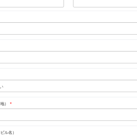
番地）
*
・ビル名）