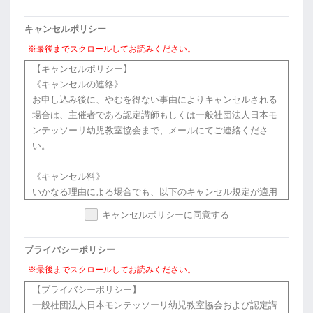
定の方法により所定の期日までに、協会に対して支払うもの
とします。
キャンセルポリシー
【著作物】
※最後までスクロールしてお読みください。
本講座で使用されるテキスト等の著作物を複製（コピー等）
【キャンセルポリシー】
し、または自らで制作する著作物に引用することを禁じま
《キャンセルの連絡》
す。
お申し込み後に、やむを得ない事由によりキャンセルされる
場合は、主催者である認定講師もしくは一般社団法人日本モ
【秘密保持】
ンテッソーリ幼児教室協会まで、メールにてご連絡くださ
（1）受講者は、本講座を受講するにあたり、認定講師によ
い。
って開示された協会固有の技術上、営業上その他事業の情報
並びに他の受講者より開示されたそのプライバシーに関わる
《キャンセル料》
情報を秘密として扱うものとし、これらの情報を使用し、又
いかなる理由による場合でも、以下のキャンセル規定が適用
は第三者に開示することを禁じます。
されます。
キャンセルポリシーに同意する
※例：個人が特定できてしまうようなプライバシーにかかわ
ご返金時には、所定のキャンセル料・振込手数料・決済手数
る情報を他言したり、ブログ等SNSで発信しないよう、細心
料を差し引いた金額をお戻しします。
の注意を払ってください。
プライバシーポリシー
※複数日開催の講座の場合は、初回開催日を「開催日」とみ
なします。
※最後までスクロールしてお読みください。
（2）お申し込み後に案内されるテキスト等の講座情報を別
【プライバシーポリシー】
のアドレスに転送することはお控えください。万が一、誤っ
講座開催10日前まで … 振込・決済手数料を差し引いた全額返
一般社団法人日本モンテッソーリ幼児教室協会および認定講
て別のアドレスに転送された際は、お手数ですが認定講師に