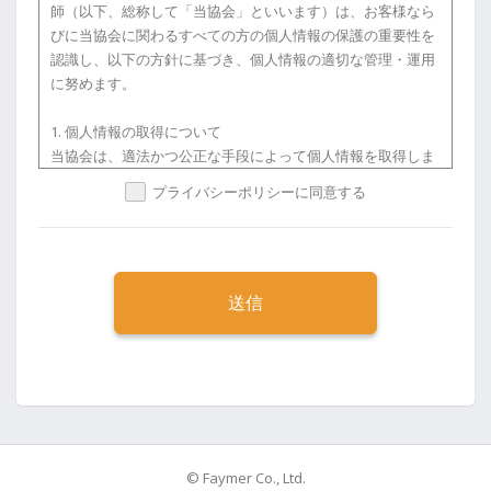
金
師（以下、総称して「当協会」といいます）は、お客様なら
ご連絡いただきますようお願い申し上げます。
びに当協会に関わるすべての方の個人情報の保護の重要性を
講座開催3〜10日前 … 講座代金の10％
認識し、以下の方針に基づき、個人情報の適切な管理・運用
【遵守事項】
に努めます。
受講者は、本講座を受講するにあたり、次に掲げる事項を遵
講座開催2日前 … 講座代金の50％
守しなければなりません。
1. 個人情報の取得について
講座前日・当日 … 講座代金の100％（返金不可）
当協会は、適法かつ公正な手段によって個人情報を取得しま
（1）認定講師（一般社団法人日本モンテッソーリ幼児教室
す。
協会を含む。）の指示に従うこと及び他の受講者の迷惑にな
プライバシーポリシーに同意する
※ご連絡のないまま未入金でキャンセルされた場合も、**上
るような行為、言動等をしないこと
記キャンセル料が発生し、お支払い義務がございます。**必
2. 個人情報の利用について
ずお早めにご連絡ください。
当協会は、個人情報を取得時に示した利用目的の範囲内で、
（2）本講座の受講において知り得た内容につき、その完全
業務の遂行に必要な範囲において利用します。
性、有用性、正確性、将来の結果等について、認定講師（協
《払い戻し方法について》
また、第三者に業務を委託し個人情報の取扱いを委ねる場合
会を含む。）に一切の責任を求めないこと
ご返金が必要な場合は、お客様の指定口座情報を認定講師ま
は、厳正な調査と適切な監督のもと、安全管理が図られるよ
でメールでご連絡ください。
う努めます。
（3）他の受講者に対して、マルチレベルマーケティング、
お振込みは、ご連絡をいただいた月の翌月末払いとさせてい
ネットワークビジネス、その他連鎖販売取引への勧誘、宗教
ただきます。
3. 個人情報の第三者提供について
等への活動の勧誘、商品及びサービス等の購入の勧誘並びに
なお、主催者（認定講師）都合による中止や日程変更を除
当協会は、法令に定める場合を除き、本人の同意を得ること
セミナー等への参加への勧誘（これらの勧誘とみなされる一
き、振込手数料はお客様ご負担となります。
なく個人情報を第三者に提供いたしません。
切の行為を含む）を行わないこと
© Faymer Co., Ltd.
《天候不良・災害などの場合》