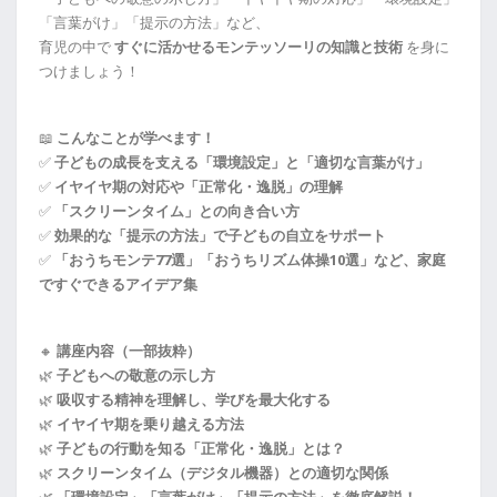
「言葉がけ」「提示の方法」など、
育児の中で
すぐに活かせるモンテッソーリの知識と技術
を身に
つけましょう！
📖
こんなことが学べます！
✅
子どもの成長を支える「環境設定」と「適切な言葉がけ」
✅
イヤイヤ期の対応や「正常化・逸脱」の理解
✅
「スクリーンタイム」との向き合い方
✅
効果的な「提示の方法」で子どもの自立をサポート
✅
「おうちモンテ77選」「おうちリズム体操10選」など、家庭
ですぐできるアイデア集
🔸
講座内容（一部抜粋）
🌿
子どもへの敬意の示し方
🌿
吸収する精神を理解し、学びを最大化する
🌿
イヤイヤ期を乗り越える方法
🌿
子どもの行動を知る「正常化・逸脱」とは？
🌿
スクリーンタイム（デジタル機器）との適切な関係