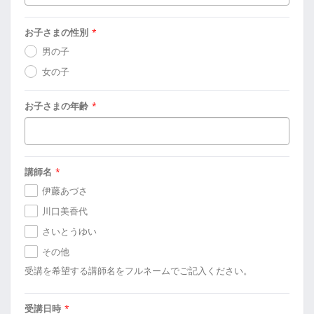
お子さまの性別
*
男の子
女の子
お子さまの年齢
*
講師名
*
伊藤あづさ
川口美香代
さいとうゆい
その他
受講を希望する講師名をフルネームでご記入ください。
受講日時
*