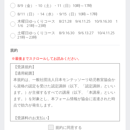
8/9（金）・10（土）・11（日）10時～17時
8/11（日）・14（水）・9/15（日）10時～17時
木曜日ゆっくりコース 8/21.28 9/4.11.25 10/9.16.30 1
1/6 21時～23時
土曜日ゆっくりコース 8/9.16.30 9/6.13.27 10/4.11.25
21時～23時
規約
※最後までスクロールしてお読みください。
【受講規約】
【適用範囲】
本規約は、一般社団法人日本モンテッソーリ幼児教室協会か
ら資格の認定を受けた認定講師（以下、「認定講師」といい
ます。）が主催するすべての講座（以下、「本講座」といい
ます。）を対象とし、本フォーム情報が協会に送達された時
点で効力が発生します。
【受講料のお支払い】
受講者は、申し込み書等に記載された受講料を、認定講師所
規約に同意する