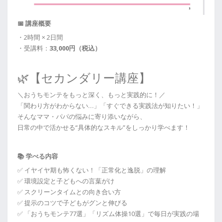
📅 講座概要
・2時間 × 2日間
・受講料：
33,000円（税込）
🌿【セカンダリー講座】
＼おうちモンテをもっと深く、もっと実践的に！／
「関わり方がわからない…」「すぐできる実践法が知りたい！」
そんなママ・パパの悩みに寄り添いながら、
日常の中で活かせる“具体的なスキル”をしっかり学べます！
📚 学べる内容
✅ イヤイヤ期も怖くない！「正常化と逸脱」の理解
✅ 環境設定と子どもへの言葉がけ
✅ スクリーンタイムとの向き合い方
✅ 提示のコツで子どもがグンと伸びる
✅ 「おうちモンテ77選」「リズム体操10選」で毎日が実践の場