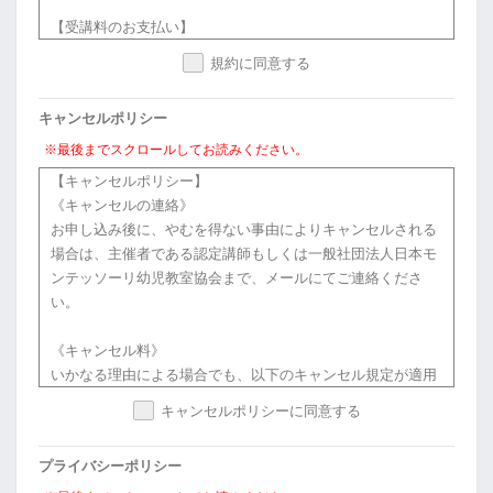
【受講料のお支払い】
受講者は、申し込み書等に記載された受講料を、認定講師所
規約に同意する
定の方法により所定の期日までに、協会に対して支払うもの
とします。
キャンセルポリシー
【著作物】
※最後までスクロールしてお読みください。
本講座で使用されるテキスト等の著作物を複製（コピー等）
【キャンセルポリシー】
し、または自らで制作する著作物に引用することを禁じま
《キャンセルの連絡》
す。
お申し込み後に、やむを得ない事由によりキャンセルされる
場合は、主催者である認定講師もしくは一般社団法人日本モ
【秘密保持】
ンテッソーリ幼児教室協会まで、メールにてご連絡くださ
（1）受講者は、本講座を受講するにあたり、認定講師によ
い。
って開示された協会固有の技術上、営業上その他事業の情報
並びに他の受講者より開示されたそのプライバシーに関わる
《キャンセル料》
情報を秘密として扱うものとし、これらの情報を使用し、又
いかなる理由による場合でも、以下のキャンセル規定が適用
は第三者に開示することを禁じます。
されます。
キャンセルポリシーに同意する
※例：個人が特定できてしまうようなプライバシーにかかわ
ご返金時には、所定のキャンセル料・振込手数料・決済手数
る情報を他言したり、ブログ等SNSで発信しないよう、細心
料を差し引いた金額をお戻しします。
の注意を払ってください。
プライバシーポリシー
※複数日開催の講座の場合は、初回開催日を「開催日」とみ