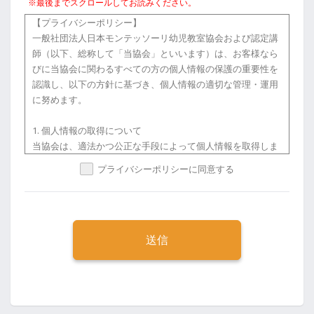
なします。
※最後までスクロールしてお読みください。
（2）お申し込み後に案内されるテキスト等の講座情報を別
【プライバシーポリシー】
のアドレスに転送することはお控えください。万が一、誤っ
講座開催10日前まで … 振込・決済手数料を差し引いた全額返
一般社団法人日本モンテッソーリ幼児教室協会および認定講
て別のアドレスに転送された際は、お手数ですが認定講師に
金
師（以下、総称して「当協会」といいます）は、お客様なら
ご連絡いただきますようお願い申し上げます。
びに当協会に関わるすべての方の個人情報の保護の重要性を
講座開催3〜10日前 … 講座代金の10％
認識し、以下の方針に基づき、個人情報の適切な管理・運用
【遵守事項】
に努めます。
受講者は、本講座を受講するにあたり、次に掲げる事項を遵
講座開催2日前 … 講座代金の50％
守しなければなりません。
1. 個人情報の取得について
講座前日・当日 … 講座代金の100％（返金不可）
当協会は、適法かつ公正な手段によって個人情報を取得しま
（1）認定講師（一般社団法人日本モンテッソーリ幼児教室
す。
協会を含む。）の指示に従うこと及び他の受講者の迷惑にな
プライバシーポリシーに同意する
※ご連絡のないまま未入金でキャンセルされた場合も、**上
るような行為、言動等をしないこと
記キャンセル料が発生し、お支払い義務がございます。**必
2. 個人情報の利用について
ずお早めにご連絡ください。
当協会は、個人情報を取得時に示した利用目的の範囲内で、
（2）本講座の受講において知り得た内容につき、その完全
業務の遂行に必要な範囲において利用します。
性、有用性、正確性、将来の結果等について、認定講師（協
《払い戻し方法について》
また、第三者に業務を委託し個人情報の取扱いを委ねる場合
会を含む。）に一切の責任を求めないこと
ご返金が必要な場合は、お客様の指定口座情報を認定講師ま
は、厳正な調査と適切な監督のもと、安全管理が図られるよ
でメールでご連絡ください。
う努めます。
（3）他の受講者に対して、マルチレベルマーケティング、
お振込みは、ご連絡をいただいた月の翌月末払いとさせてい
ネットワークビジネス、その他連鎖販売取引への勧誘、宗教
ただきます。
3. 個人情報の第三者提供について
等への活動の勧誘、商品及びサービス等の購入の勧誘並びに
なお、主催者（認定講師）都合による中止や日程変更を除