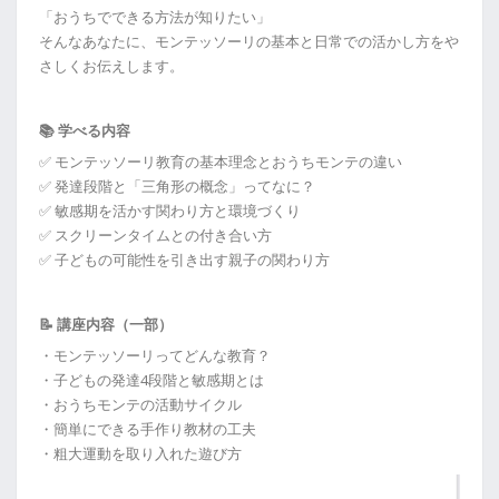
「おうちでできる方法が知りたい」
そんなあなたに、モンテッソーリの基本と日常での活かし方をや
さしくお伝えします。
📚 学べる内容
✅ モンテッソーリ教育の基本理念とおうちモンテの違い
✅ 発達段階と「三角形の概念」ってなに？
✅ 敏感期を活かす関わり方と環境づくり
✅ スクリーンタイムとの付き合い方
✅ 子どもの可能性を引き出す親子の関わり方
📝 講座内容（一部）
・モンテッソーリってどんな教育？
・子どもの発達4段階と敏感期とは
・おうちモンテの活動サイクル
・簡単にできる手作り教材の工夫
・粗大運動を取り入れた遊び方